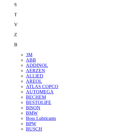
S
T
V
Z
В
3M
ABB
ADDINOL
AERZEN
ALLIED
AREOL
ATLAS COPCO
AUTOMEGA
BECHEM
BESTOLIFE
BISON
BMW
Boss Lubricants
BPW
BUSCH