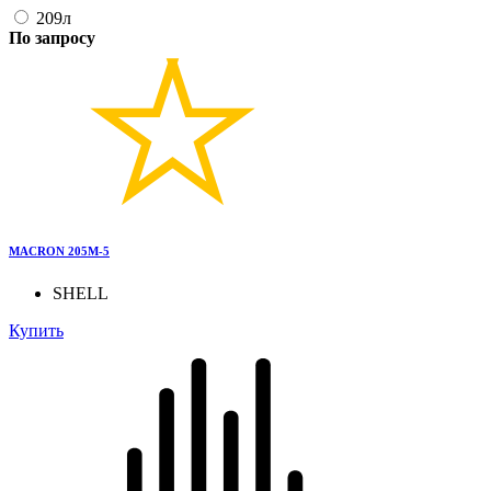
209л
По запросу
MACRON 205M-5
SHELL
Купить