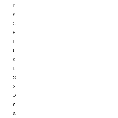
E
F
G
H
I
J
K
L
M
N
O
P
R