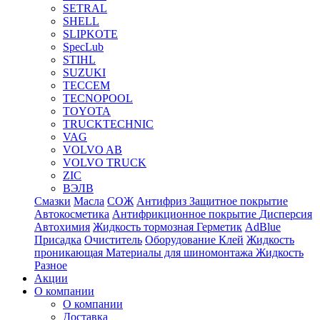
SETRAL
SHELL
SLIPKOTE
SpecLub
STIHL
SUZUKI
TECCEM
TECNOPOOL
TOYOTA
TRUCKTECHNIC
VAG
VOLVO AB
VOLVO TRUCK
ZIC
ВЭЛВ
Смазки
Масла
СОЖ
Антифриз
Защитное покрытие
Автокосметика
Антифрикционное покрытие
Дисперсия
Автохимия
Жидкость тормозная
Герметик
AdBlue
Присадка
Очиститель
Оборудование
Клей
Жидкость
проникающая
Материалы для шиномонтажа
Жидкость
Разное
Акции
О компании
О компании
Доставка