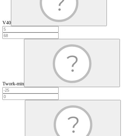
V40
Twork-min