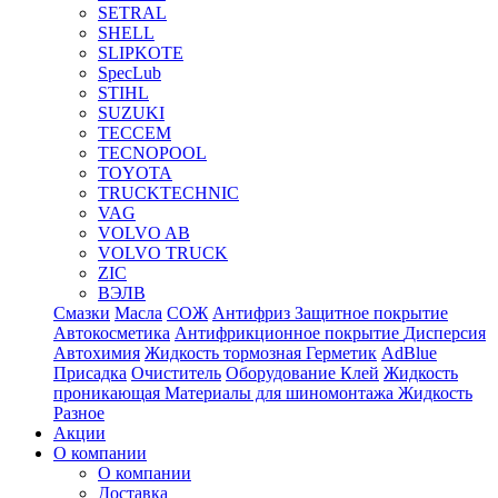
SETRAL
SHELL
SLIPKOTE
SpecLub
STIHL
SUZUKI
TECCEM
TECNOPOOL
TOYOTA
TRUCKTECHNIC
VAG
VOLVO AB
VOLVO TRUCK
ZIC
ВЭЛВ
Смазки
Масла
СОЖ
Антифриз
Защитное покрытие
Автокосметика
Антифрикционное покрытие
Дисперсия
Автохимия
Жидкость тормозная
Герметик
AdBlue
Присадка
Очиститель
Оборудование
Клей
Жидкость
проникающая
Материалы для шиномонтажа
Жидкость
Разное
Акции
О компании
О компании
Доставка