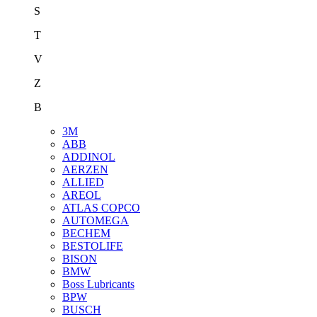
S
T
V
Z
В
3M
ABB
ADDINOL
AERZEN
ALLIED
AREOL
ATLAS COPCO
AUTOMEGA
BECHEM
BESTOLIFE
BISON
BMW
Boss Lubricants
BPW
BUSCH