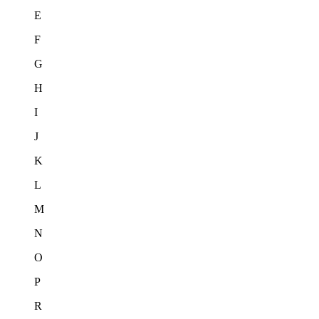
E
F
G
H
I
J
K
L
M
N
O
P
R